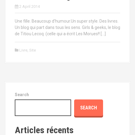
2 April 2014
Une fille. Beaucoup d’humour.Un super style. Des livres.
Un blog qui part dans tous les sens. Girls & geeks, le blog
de Titiou Lecoq. (celle qui a écrit Les Morues!! […]
Livre
,
Site
Search
SEARCH
Articles récents