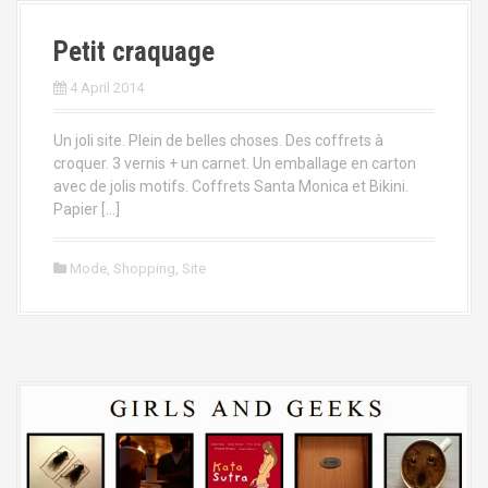
Petit craquage
4 April 2014
Un joli site. Plein de belles choses. Des coffrets à
croquer. 3 vernis + un carnet. Un emballage en carton
avec de jolis motifs. Coffrets Santa Monica et Bikini.
Papier […]
Mode
,
Shopping
,
Site