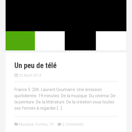
Un peu de télé
23 April 2014
France 5. 20h. Laurent Goumarre. Une émission
quotidienne. 19 minutes. De la musique. Du cinéma. De
la peinture. De la littérature. De la création sous toutes
ses formes à regarder […]
Musique
,
Sorties
,
TV
2 Comments