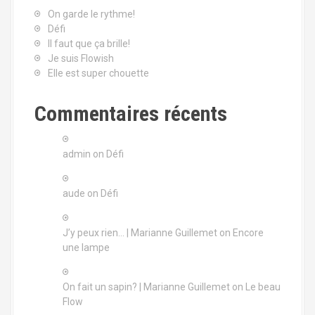
On garde le rythme!
Défi
Il faut que ça brille!
Je suis Flowish
Elle est super chouette
Commentaires récents
admin
on
Défi
aude
on
Défi
J’y peux rien… | Marianne Guillemet
on
Encore
une lampe
On fait un sapin? | Marianne Guillemet
on
Le beau
Flow