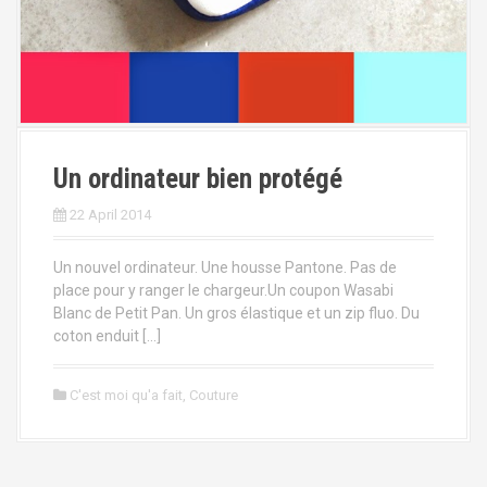
Un ordinateur bien protégé
22 April 2014
Un nouvel ordinateur. Une housse Pantone. Pas de
place pour y ranger le chargeur.Un coupon Wasabi
Blanc de Petit Pan. Un gros élastique et un zip fluo. Du
coton enduit […]
C'est moi qu'a fait
,
Couture