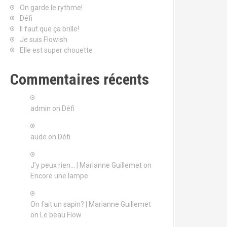
On garde le rythme!
Défi
Il faut que ça brille!
Je suis Flowish
Elle est super chouette
Commentaires récents
admin
on
Défi
aude
on
Défi
J’y peux rien… | Marianne Guillemet
on
Encore une lampe
On fait un sapin? | Marianne Guillemet
on
Le beau Flow