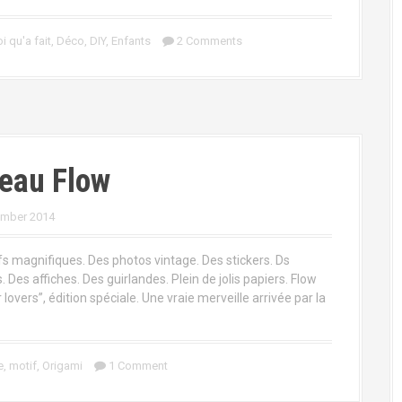
i qu'a fait
,
Déco
,
DIY
,
Enfants
2 Comments
eau Flow
ember 2014
s magnifiques. Des photos vintage. Des stickers. Ds
. Des affiches. Des guirlandes. Plein de jolis papiers. Flow
 lovers”, édition spéciale. Une vraie merveille arrivée par la
e
,
motif
,
Origami
1 Comment