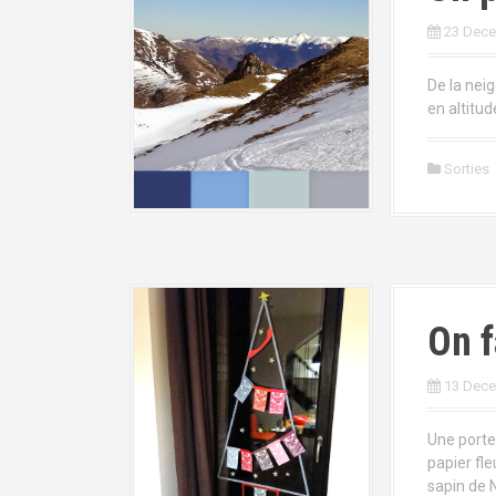
23 Dec
De la neig
en altitud
Sorties
On f
13 Dec
Une porte
papier fle
sapin de N