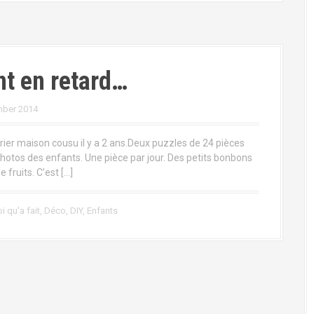
t en retard…
mber 2014
rier maison cousu il y a 2 ans.Deux puzzles de 24 pièces
photos des enfants. Une pièce par jour. Des petits bonbons
e fruits. C’est […]
i qu'a fait
,
Déco
,
DIY
,
Enfants