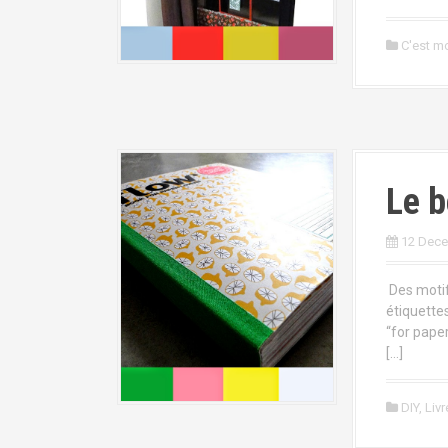
C'est mo
Le b
12 Dec
Des motif
étiquettes
“for paper
[…]
DIY
,
Livr