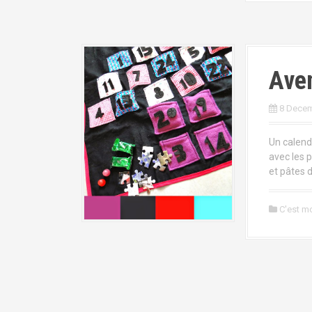
Aven
8 Dece
Un calend
avec les 
et pâtes d
C'est mo