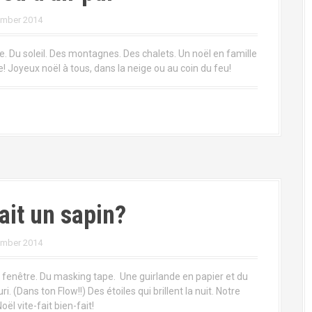
ember 2014
e. Du soleil. Des montagnes. Des chalets. Un noël en famille
e! Joyeux noël à tous, dans la neige ou au coin du feu!
ait un sapin?
ember 2014
 fenêtre. Du masking tape. Une guirlande en papier et du
uri. (Dans ton Flow!!) Des étoiles qui brillent la nuit. Notre
oël vite-fait bien-fait!