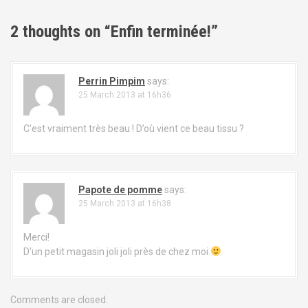
t
2 thoughts on “
Enfin terminée!
”
n
a
Perrin Pimpim
says:
25 March 2013 at 16h36
v
i
C’est vraiment très beau ! D’où vient ce beau tissu ?
g
a
Papote de pomme
says:
t
25 March 2013 at 16h38
i
Merci!
D’un petit magasin joli joli près de chez moi
o
n
Comments are closed.