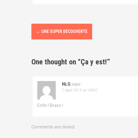
P
←
UNE SUPER DÉCOUVERTE
o
s
One thought on “
Ça y est!
”
t
n
NLG
says:
a
7 April 2013 at 10h07
v
Enfin ! Bravo !
i
g
Comments are closed.
a