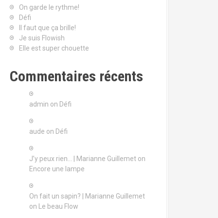
On garde le rythme!
Défi
Il faut que ça brille!
Je suis Flowish
Elle est super chouette
Commentaires récents
admin
on
Défi
aude
on
Défi
J’y peux rien… | Marianne Guillemet
on
Encore une lampe
On fait un sapin? | Marianne Guillemet
on
Le beau Flow