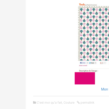
Mon 
C'est moi qu'a fait
,
Couture
permalink