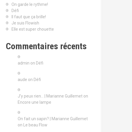
On garde le rythme!
Défi
Il faut que ça brille!
Je suis Flowish
Elle est super chouette
Commentaires récents
admin
on
Défi
aude
on
Défi
J’y peux rien… | Marianne Guillemet
on
Encore une lampe
On fait un sapin? | Marianne Guillemet
on
Le beau Flow