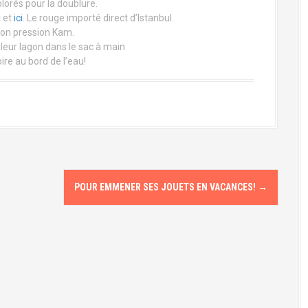
lorés pour la doublure.
i
et
ici
. Le rouge importé direct d’Istanbul.
on pression Kam.
eur lagon dans le sac à main
ire au bord de l’eau!
POUR EMMENER SES JOUETS EN VACANCES!
→