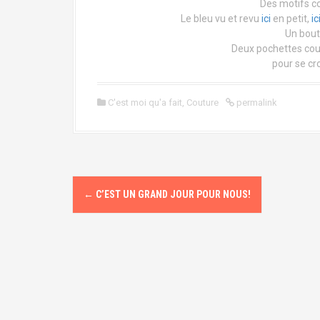
Des motifs co
Le bleu vu et revu
ici
en petit,
ic
Un bout
Deux pochettes coul
pour se cro
C'est moi qu'a fait
,
Couture
permalink
P
←
C’EST UN GRAND JOUR POUR NOUS!
o
s
t
n