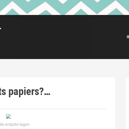
T
ts papiers?…
ile enduite lagon.