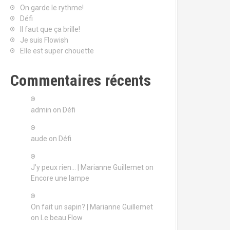
On garde le rythme!
Défi
Il faut que ça brille!
Je suis Flowish
Elle est super chouette
Commentaires récents
admin
on
Défi
aude
on
Défi
J’y peux rien… | Marianne Guillemet
on
Encore une lampe
On fait un sapin? | Marianne Guillemet
on
Le beau Flow