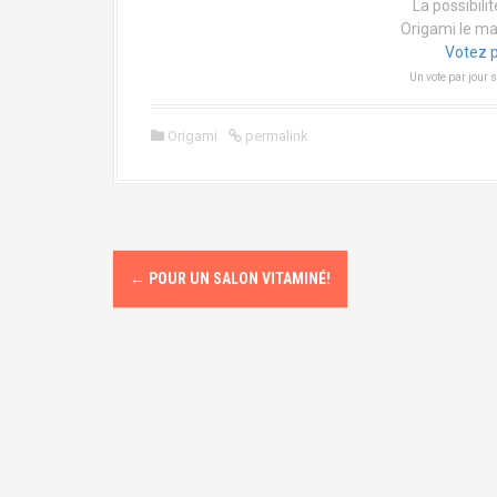
La possibilit
Origami le ma
Votez p
Un vote par jour s
Origami
permalink
P
←
POUR UN SALON VITAMINÉ!
o
s
t
n
a