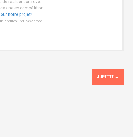
é de réaliser son rêve.
gazine en compétition.
our notre projet!!
ur le petit cœur en bas à droite
JUPETTE
→