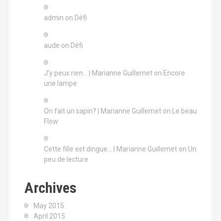
n
admin
on
Défi
aude
on
Défi
J’y peux rien… | Marianne Guillemet
on
Encore
une lampe
On fait un sapin? | Marianne Guillemet
on
Le beau
Flow
Cette fille est dingue… | Marianne Guillemet
on
Un
peu de lecture
Archives
May 2015
April 2015