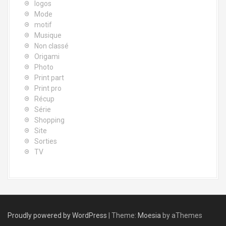
logos
Mode
motif
Musique
Non classé
Origami
Photo
Print part
Print pro
Récup
Série
Shopping
Site
Sorties
TV
Proudly powered by WordPress
|
Theme:
Moesia
by aThemes