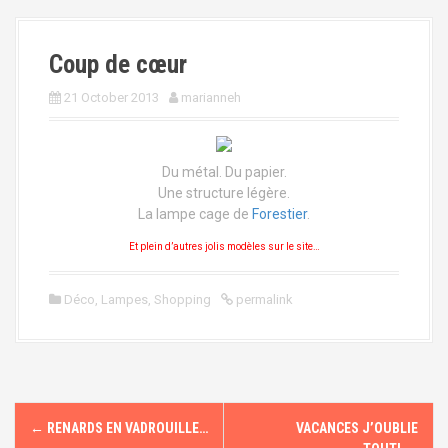
Coup de cœur
21 October 2013
marianneh
Du métal. Du papier.
Une structure légère.
La lampe cage de
Forestier
.
Et plein d’autres jolis modèles sur le site…
Déco
,
Lampes
,
Shopping
permalink
P
←
RENARDS EN VADROUILLE…
VACANCES J’OUBLIE