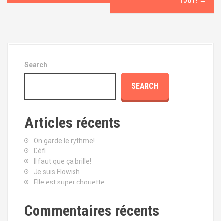
o
TOUT!
→
s
t
n
Search
a
SEARCH
v
i
Articles récents
g
On garde le rythme!
Défi
a
Il faut que ça brille!
Je suis Flowish
t
Elle est super chouette
i
Commentaires récents
o