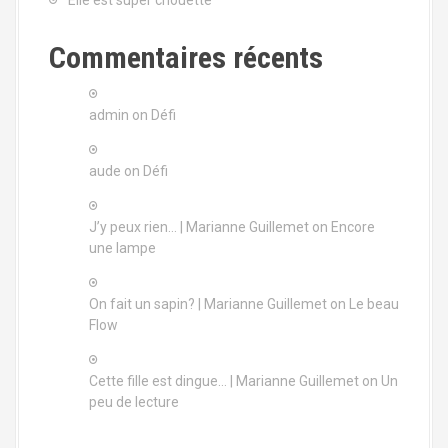
Elle est super chouette
t
i
Commentaires récents
o
admin
on
Défi
n
aude
on
Défi
J’y peux rien… | Marianne Guillemet
on
Encore
une lampe
On fait un sapin? | Marianne Guillemet
on
Le beau
Flow
Cette fille est dingue… | Marianne Guillemet
on
Un
peu de lecture