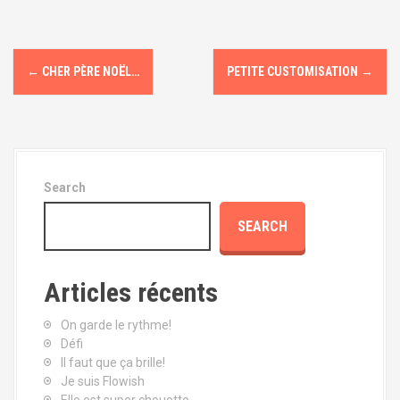
P
←
CHER PÈRE NOËL…
PETITE CUSTOMISATION
→
o
s
t
Search
n
SEARCH
a
v
Articles récents
i
On garde le rythme!
g
Défi
Il faut que ça brille!
a
Je suis Flowish