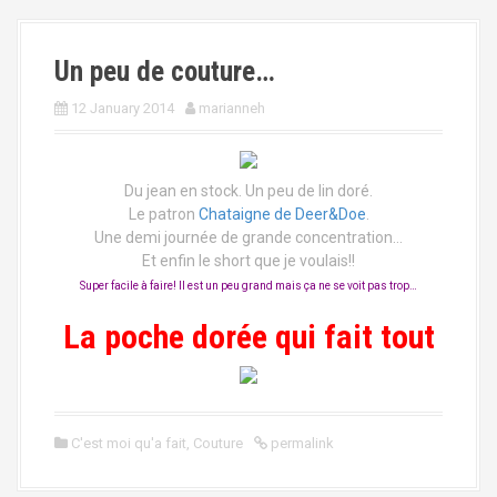
Un peu de couture…
12 January 2014
marianneh
Du jean en stock. Un peu de lin doré.
Le patron
Chataigne de Deer&Doe
.
Une demi journée de grande concentration…
Et enfin le short que je voulais!!
Super facile à faire! Il est un peu grand mais ça ne se voit pas trop…
La poche dorée qui fait tout
C'est moi qu'a fait
,
Couture
permalink