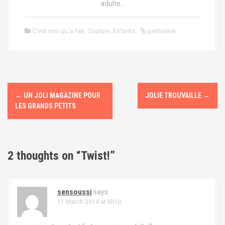
adulte…
C'est moi qu'a fait
,
Couture
,
Enfants
permalink
P
←
UN JOLI MAGAZINE POUR
JOLIE TROUVAILLE
→
o
LES GRANDS PETITS
s
t
2 thoughts on “
Twist!
”
n
a
sensoussi
says:
11 March 2014 at 6h10
v