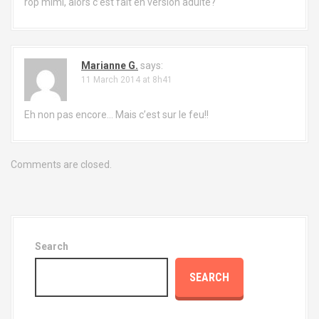
i
rop mimi, alors c’est fait en version adulte?
g
a
Marianne G.
says:
t
11 March 2014 at 8h41
i
Eh non pas encore… Mais c’est sur le feu!!
o
n
Comments are closed.
Search
SEARCH