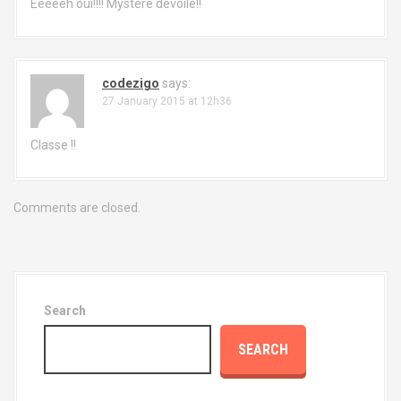
i
Eeeeeh oui!!!! Mystère dévoilé!!
o
n
codezigo
says:
27 January 2015 at 12h36
Classe !!
Comments are closed.
Search
SEARCH