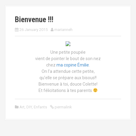
Bienvenue !!!
26 January 2015
marianneh
Une petite poupée
vient de pointer le bout de son nez
chez
ma copine Émilie
.
On l’a attendue cette petite,
qu’elle se prépare aux bisous!!
Bienvenue à toi, douce Colette!
Et félicitations à tes parents
Art
,
DIY
,
Enfants
permalink