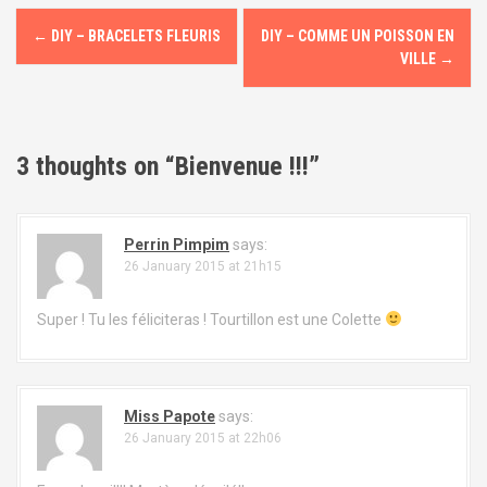
P
←
DIY – BRACELETS FLEURIS
DIY – COMME UN POISSON EN
o
VILLE
→
s
t
3 thoughts on “
Bienvenue !!!
”
n
a
Perrin Pimpim
says:
26 January 2015 at 21h15
v
i
Super ! Tu les féliciteras ! Tourtillon est une Colette
g
a
Miss Papote
says:
t
26 January 2015 at 22h06