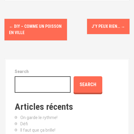
P
←
DIY – COMME UN POISSON
J’Y PEUX RIEN…
→
o
EN VILLE
s
t
n
Search
a
SEARCH
v
i
Articles récents
g
On garde le rythme!
Défi
a
Il faut que ça brille!