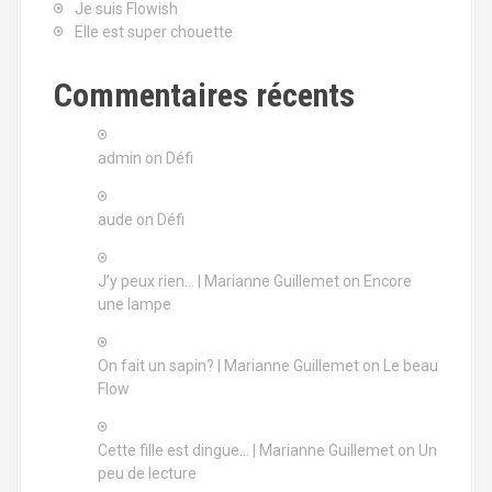
Je suis Flowish
t
Elle est super chouette
i
Commentaires récents
o
n
admin
on
Défi
aude
on
Défi
J’y peux rien… | Marianne Guillemet
on
Encore
une lampe
On fait un sapin? | Marianne Guillemet
on
Le beau
Flow
Cette fille est dingue… | Marianne Guillemet
on
Un
peu de lecture