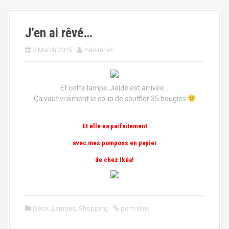
J’en ai rêvé…
2 March 2015
marianneh
Et cette lampe Jieldé est arrivée…
Ça vaut vraiment le coup de souffler 35 bougies
Et elle va parfaitement
avec mes pompons en papier
de chez Ikéa!
Déco
,
Lampes
,
Shopping
permalink