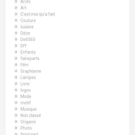
Archi
Art
C'est moi qu'a fait
Couture
cuisine
Déco
Defi365
DIY
Enfants
faireparts
Film
Graphisme
Lampes
Livre
logos
Mode
motif
Musique
Non classé
Origami
Photo
Print part