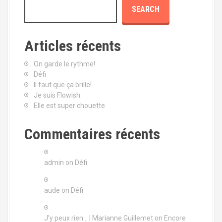
SEARCH
a
v
Articles récents
i
On garde le rythme!
g
Défi
Il faut que ça brille!
a
Je suis Flowish
Elle est super chouette
t
i
Commentaires récents
o
admin
on
Défi
n
aude
on
Défi
J’y peux rien… | Marianne Guillemet
on
Encore