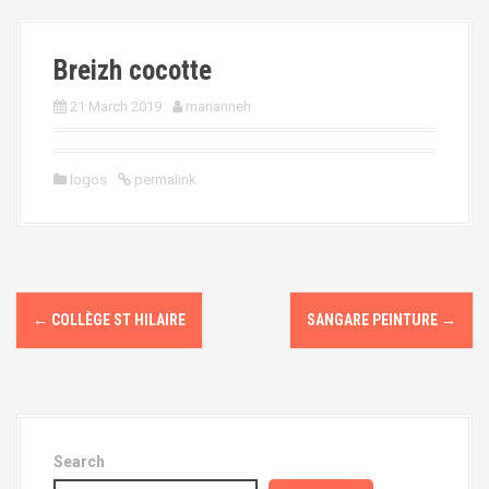
Breizh cocotte
21 March 2019
marianneh
logos
permalink
P
←
COLLÈGE ST HILAIRE
SANGARE PEINTURE
→
o
s
t
Search
n