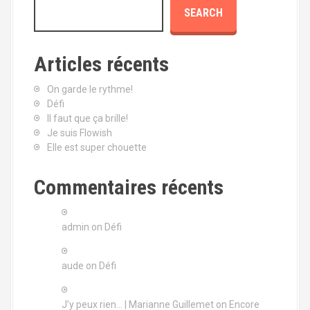
SEARCH
a
v
Articles récents
i
On garde le rythme!
g
Défi
Il faut que ça brille!
a
Je suis Flowish
Elle est super chouette
t
i
Commentaires récents
o
admin
on
Défi
n
aude
on
Défi
J’y peux rien… | Marianne Guillemet
on
Encore