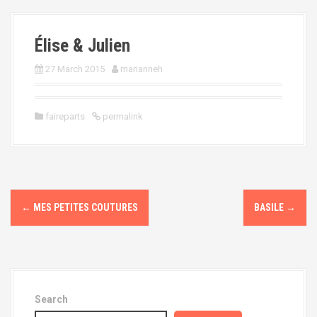
Élise & Julien
27 March 2015
marianneh
faireparts
permalink
P
←
MES PETITES COUTURES
BASILE
→
o
s
t
Search
n