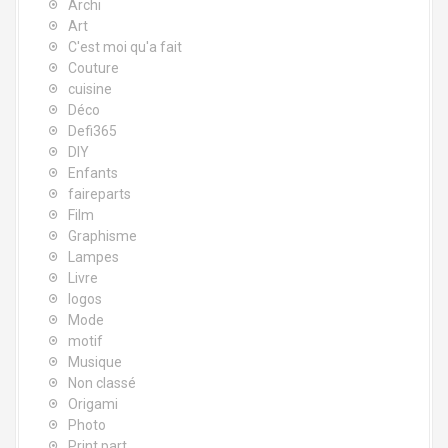
Archi
Art
C'est moi qu'a fait
Couture
cuisine
Déco
Defi365
DIY
Enfants
faireparts
Film
Graphisme
Lampes
Livre
logos
Mode
motif
Musique
Non classé
Origami
Photo
Print part