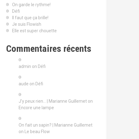
On garde le rythme!
Défi
Il faut que ça brille!
Je suis Flowish
Elle est super chouette
Commentaires récents
admin
on
Défi
aude
on
Défi
J’y peux rien… | Marianne Guillemet
on
Encore une lampe
On fait un sapin? | Marianne Guillemet
on
Le beau Flow