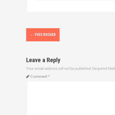
P
←
YVES ROCHER
o
s
Leave a Reply
t
Your email address will not be published.
Required fiel
n
Comment
*
a
v
i
g