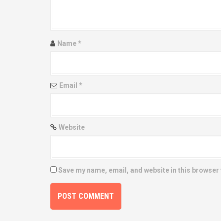
a
t
Name
*
i
o
Email
*
n
Website
Save my name, email, and website in this browser 