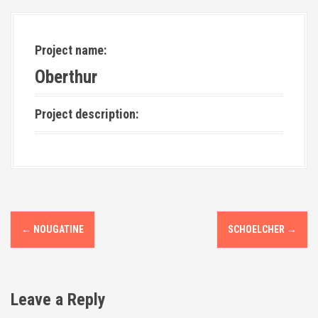
Project name:
Oberthur
Project description:
P
←
NOUGATINE
SCHOELCHER
→
o
s
Leave a Reply
t