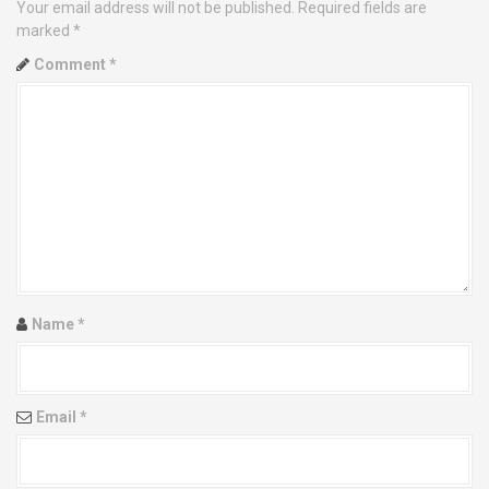
Your email address will not be published.
Required fields are
n
marked
*
a
Comment
*
v
i
g
a
t
i
Name
*
o
n
Email
*