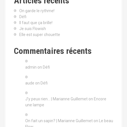
Articles récents
On garde le rythme!
Défi
Il faut que ça brille!
Je suis Flowish
Elle est super chouette
Commentaires récents
admin
on
Défi
aude
on
Défi
J’y peux rien… | Marianne Guillemet
on
Encore
une lampe
On fait un sapin? | Marianne Guillemet
on
Le beau
Flow